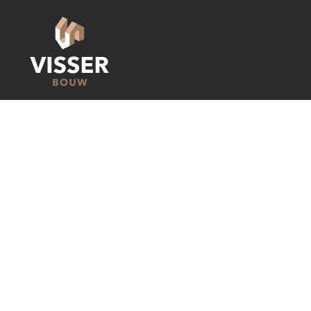
Contact
Beemdstraat 6
4158 EM, Deil
06-57930656
info@visser-timmerwerk.nl
Informatie